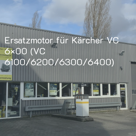
Ersatzmotor für Kärcher VC
6×00 (VC
6100/6200/6300/6400)