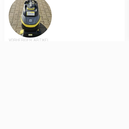
VORHERIGER ARTIKEL
*verkauft* BR 35/12 Bp Gebrauchtgerät
NÄCHSTER ARTIKEL
*verkauft* KM 90/60 R G Adv Gebrauchgerät