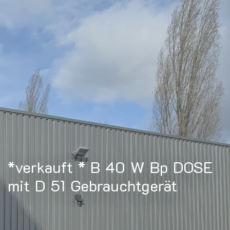
*verkauft * B 40 W Bp DOSE
mit D 51 Gebrauchtgerät