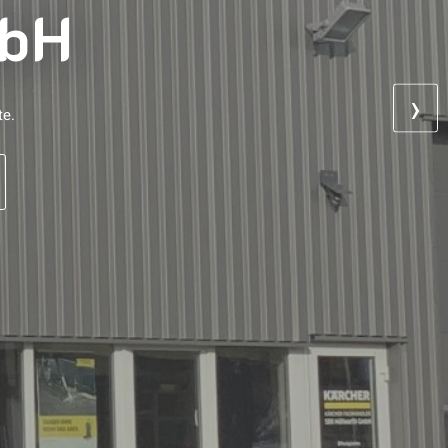
mbH
›
te.