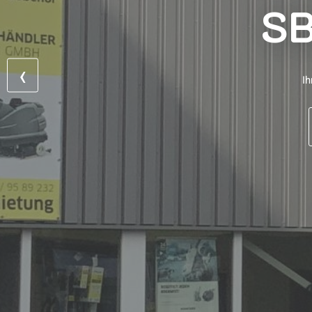
SB
‹
Ih