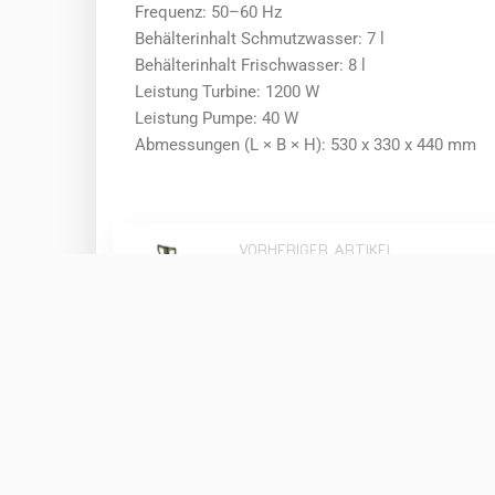
Frequenz: 50–60 Hz
Behälterinhalt Schmutzwasser: 7 l
Behälterinhalt Frischwasser: 8 l
Leistung Turbine: 1200 W
Leistung Pumpe: 40 W
Abmessungen (L × B × H): 530 x 330 x 440 mm
VORHERIGER ARTIKEL
Bodenreiniger BR 40/10 C Mietgerä