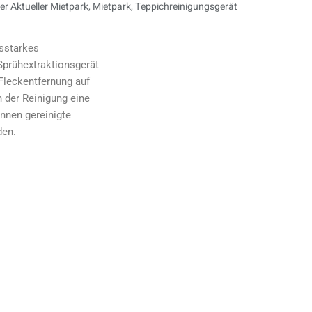
ter
Aktueller Mietpark
,
Mietpark
,
Teppichreinigungsgerät
gsstarkes
Sprühextraktionsgerät
 Fleckentfernung auf
 der Reinigung eine
önnen gereinigte
den.