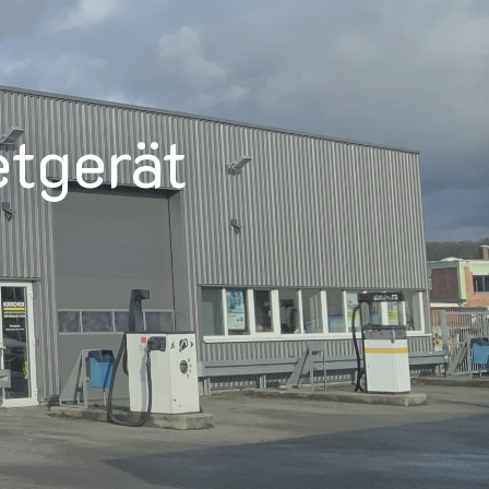
etgerät