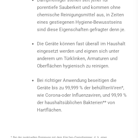
Dampfreiniger stehen seit jeher für
porentiefe Sauberkeit und kommen ohne
chemische Reinigungsmittel aus, in Zeiten
eines gestiegenen Hygiene-Bewusstseins
sind diese Eigenschaften gefragter denn je.
Die Geräte können fast überall im Haushalt
eingesetzt werden und eignen sich unter
anderem um Türklinken, Armaturen und
Oberflächen hygienisch zu reinigen.
Bei richtiger Anwendung beseitigen die
Geräte bis zu 99,999 % der behülltenViren*,
wie Corona-oder Influenzaviren, und 99,99 %
der haushaltsüblichen Bakterien** von
Hartflächen.
* Bei der punktuellen Reinigung mit dem
Kärcher
–
Dampfreiniger
, d. h. einer