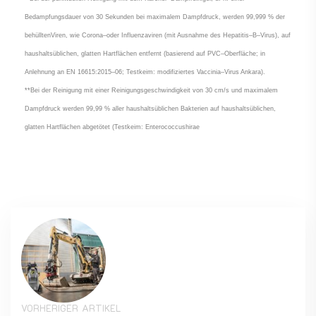
Bedampfungsdauer
von 30 Sekunden bei maximalem Dampfdruck, werden
99,999 %
der
behüllten
Viren, wie
Corona
–
oder Influenzaviren (mit Ausnahme des Hepatitis
–
B
–
Virus), auf
haushaltsüblichen,
glatten Hartflächen entfernt (basierend auf PVC
–
Oberfläche; in
Anlehnung an EN
16615:2015
–
06;
Testkeim
: modifiziertes
Vaccinia
–
Virus Ankara).
**
Bei der Reinigung mit einer Reinigungsgeschwindigkeit
von
30 cm/s und maximalem
Dampfdruck werden 99,99 % aller haushaltsüblichen Bakterien auf haushaltsüblichen,
glatten
Hartflächen abgetötet (
Testkeim
:
Enterococcus
hirae
VORHERIGER ARTIKEL