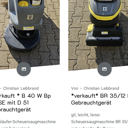
–
Christian Leibbrand
Von –
Christian Leibbrand
rkauft * B 40 W Bp
*verkauft* BR 35/12
E mit D 51
Gebrauchtgerät
rauchtgerät
gil, leicht, leise:
läufer-Scheuersaugmaschine
Scheuersaugmaschine BR 35/