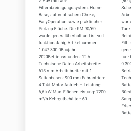
G Adv mitTact-
(40 l
Filterabreinigungssystem, Home
Sche
Base, automatischem Choke,
Arbei
EasyOperation sowie praktischer
wartu
Pick-up-Fläche. Die KM 90/60
Tank
wurde generalüberholt und ist voll
Rein
funktionsfähig.Artikelnummer:
Fill-
1.047-300.0Baujahr:
gener
2020Betriebsstunden: 12 h
funk
Technische Daten Arbeitsbreite:
0.30
615 mm Arbeitsbreite mit 1
Betr
Seitenbesen: 900 mm Fahrantrieb:
Tech
4-Takt-Motor Antrieb – Leistung:
Batt
6,6 kW Max. Flächenleistung: 7200
Bürs
m²/h Kehrgutbehälter: 60
Saug
Fris
Batte