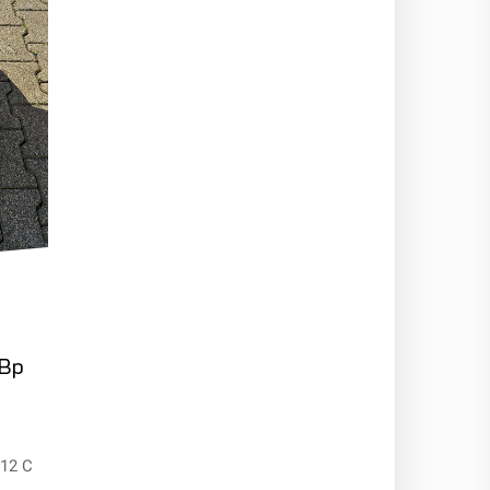
 Bp
12 C