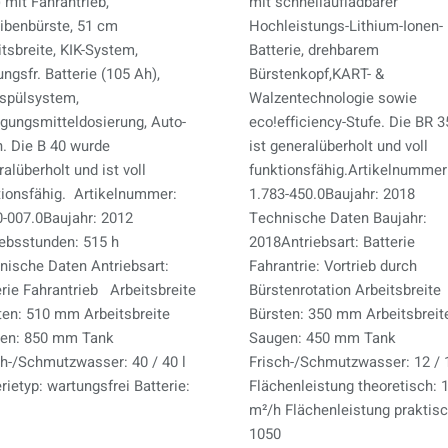
) mit Fahrantrieb,
mit schnellaufladbarer
ibenbürste, 51 cm
Hochleistungs-Lithium-Ionen-
tsbreite, KIK-System,
Batterie, drehbarem
ngsfr. Batterie (105 Ah),
Bürstenkopf,KART- &
spülsystem,
Walzentechnologie sowie
igungsmitteldosierung, Auto-
eco!efficiency-Stufe. Die BR 
in. Die B 40 wurde
ist generalüberholt und voll
alüberholt und ist voll
funktionsfähig.Artikelnummer
tionsfähig. Artikelnummer:
1.783-450.0Baujahr: 2018
0-007.0Baujahr: 2012
Technische Daten Baujahr:
iebsstunden: 515 h
2018Antriebsart: Batterie
nische Daten Antriebsart:
Fahrantrie: Vortrieb durch
erie Fahrantrieb Arbeitsbreite
Bürstenrotation Arbeitsbreite
ten: 510 mm Arbeitsbreite
Bürsten: 350 mm Arbeitsbreit
en: 850 mm Tank
Saugen: 450 mm Tank
ch-/Schmutzwasser: 40 / 40 l
Frisch-/Schmutzwasser: 12 / 1
rietyp: wartungsfrei Batterie:
Flächenleistung theoretisch: 
m²/h Flächenleistung praktisc
1050