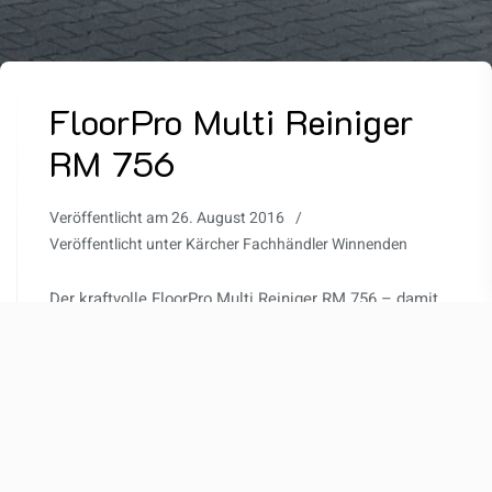
FloorPro Multi Reiniger
RM 756
Veröffentlicht am
26. August 2016
Veröffentlicht unter
Kärcher Fachhändler Winnenden
Der kraftvolle FloorPro Multi Reiniger RM 756 – damit
bringen Sie jede Oberfläche zum Glänzen. Der
FloorPro Multi Reiniger ist das neue Multitalent für
harte und elastische Böden und Oberflächen aller Art.
Dieser Unterhaltsreiniger für maschinelle und
manuelle Reinigung setzt neue Maßstäbe:
hochnetzend und extrem niedrig in der Dosierung.
Hochnetzende Eigenschaften Universell anwendbar