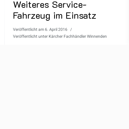
Weiteres Service-
Fahrzeug im Einsatz
Veröffentlicht am
6. April 2016
Veröffentlicht unter
Kärcher Fachhändler Winnenden
Unser Fuhrpark wurde um ein weiteres Service-
Fahrzeug erweitert. Hauptsächlich kommt dieses
Fahrzeug für kleine Service-Arbeiten vor Ort und für
unseren Hol- und Bring-Service zum Einsatz.
READ MORE